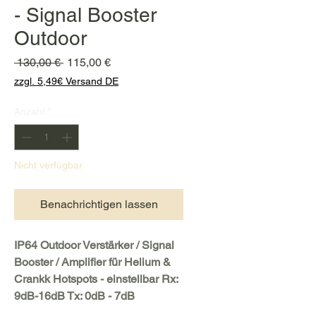
- Signal Booster
Outdoor
Standardpreis
Sale-
 130,00 € 
115,00 €
Preis
zzgl. 5,49€ Versand DE
Anzahl
*
Nicht verfügbar
Benachrichtigen lassen
IP64 Outdoor Verstärker / Signal
Booster / Amplifier für Helium &
Crankk Hotspots - einstellbar Rx:
9dB-16dB Tx: 0dB - 7dB