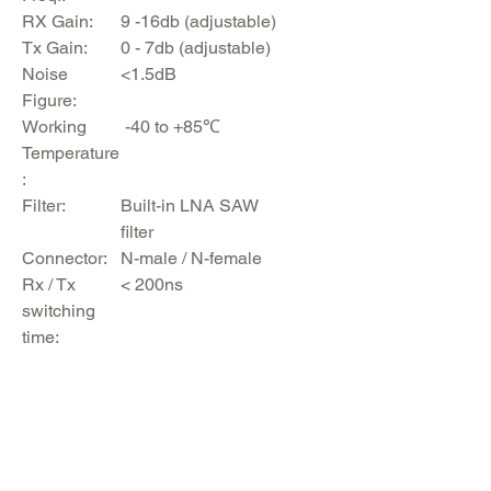
RX Gain:
9 -16db (adjustable)
Tx Gain:
0 - 7db (adjustable)
Noise
<1.5dB
Figure:
Working
-40 to +85℃
Temperature
:
Filter:
Built-in LNA SAW
filter
Connector:
N-male / N-female
Rx / Tx
< 200ns
switching
time:
Anwendung
ist Outdoor,
Verstärker inklusive Netzteil und
USB Anschlusskabel + Adapter