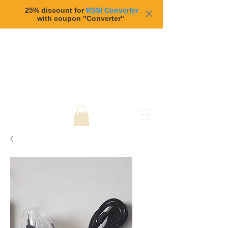
25% discount for
RSSI Converter
with coupon "Converter"