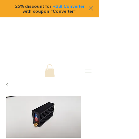
25% discount for
RSSI Converter
with coupon "Converter"