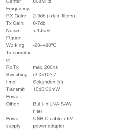
Center
868MHz
Frequency:
RX Gain:
2-9db (+dual filters)
Tx Gain:
0-7db
Noise
< 1.5dB
Figure:
Working
-20~+80℃
Temperatur
e:
Rx Tx
max. 200ns
Switching
(2,0×10^-7
time:
Sekunden [s])
Transmit
15dB/30mW
Power:
Other:
Built-in LNA SAW
filter
Power
USB-C cable + 5V
supply
power adapter