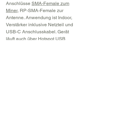
Anschlüsse
SMA-Female zum
Miner
, RP-SMA-Female zur
Antenne. Anwendung ist Indoor,
Verstärker inklusive Netzteil und
USB-C Anschlusskabel. Gerät
läuft auch über Hotspot USB
Schnittstelle.
Shop
Equipment und Spezialkomponenten für
das IoT Crypto Mining
Freunde werben und 10% für dich und 15%
für deinen Freund sichern