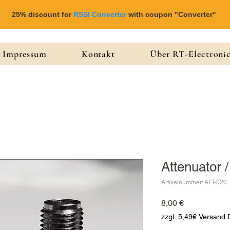
25% discount for
RSSI Converter
with coupon "Converter"
Impressum
Kontakt
Über RT-Electroni
Attenuator 
Artikelnummer: ATT-020
Preis
8,00 €
zzgl. 5,49€ Versand