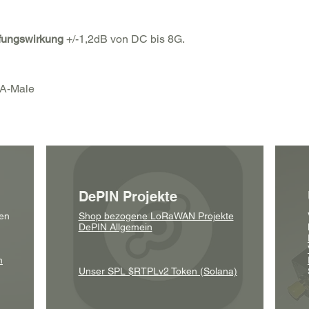
fungswirkung
+/-1,2dB von DC bis 8G.
MA-Male
DePIN Projekte
en
Shop bezogene LoRaWAN Projekte
DePIN Allgemein
n
Unser SPL $RTPLv2 Token (Solana)