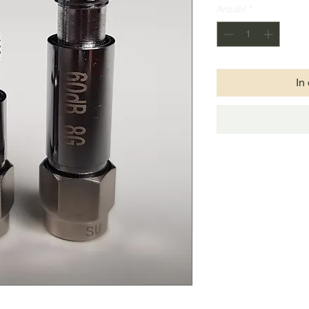
Anzahl
*
In