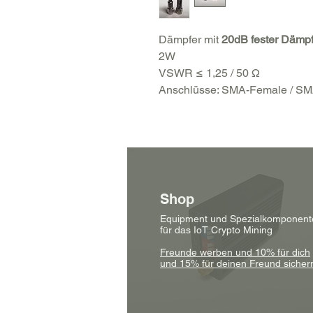
Dämpfer mit
20dB fester Dämp
2W
VSWR ≤ 1,25 / 50 Ω
Anschlüsse: SMA-Female / S
Shop
Equipment und Spezialkomponent
für das IoT Crypto Mining
Freunde werben und 10% für dich
und 15% für deinen Freund sicher