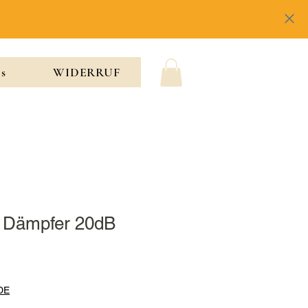
cs
WIDERRUF
/ Dämpfer 20dB
 DE