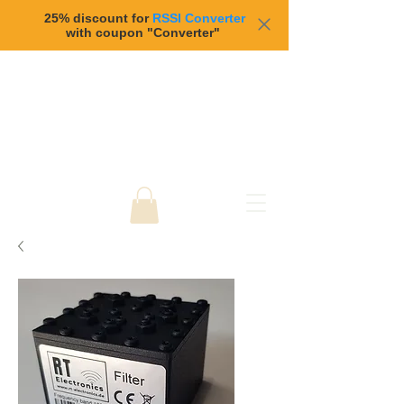
25% discount for
RSSI Converter
with coupon "Converter"