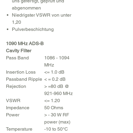
uns gefertigt, geprüft und
abgenommen
Niedrigster VSWR von unter
1,20
Pulverbeschichtung
1090 MHz ADS-B
Cavity Filter
Pass Band
1086 - 1094
MHz
Insertion Loss
<= 1.0 dB
Passband Ripple
< = 0.2 dB
Rejection
> =80 dB @
921-960 MHz
VSWR
<= 1.20
Impedance
50 Ohms
Power
> - 30 W RF
power (max)
Temperature
-10 to 50°C