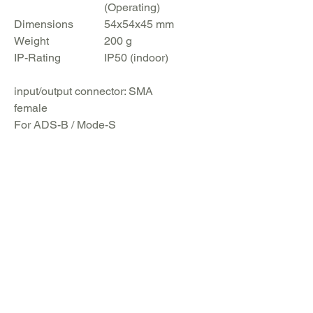
(Operating)
Dimensions
54x54x45 mm
Weight
200 g
IP-Rating
IP50 (indoor)
input/output connector: SMA
female
For ADS-B / Mode-S
Shop
Equipment and special components for IoT
Crypto Mining