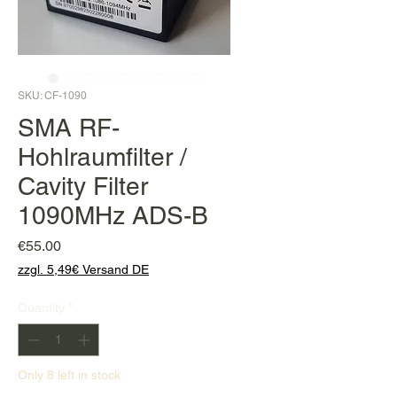
SKU: CF-1090
SMA RF-
Hohlraumfilter /
Cavity Filter
1090MHz ADS-B
Price
€55.00
zzgl. 5,49€ Versand DE
Quantity
*
Only 8 left in stock