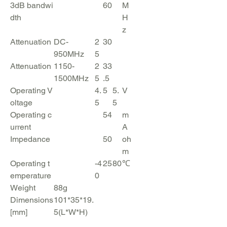
3dB
bandwi
60
M
dth
H
z
Attenuation
DC-
2
30
950MHz
5
Attenuation
1150-
2
33
1500MHz
5
.5
Operating
V
4.
5
5.
V
oltage
5
5
Operating
c
54
m
urrent
A
Impedance
50
oh
m
Operating
t
-
4
25
80
℃
emperature
0
Weight
88g
Dimensions
101*35*19.
[mm]
5(L*W*H)