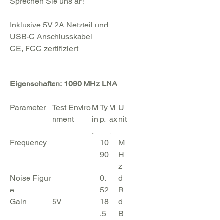
Sprechen Sie uns an!
Inklusive 5V 2A Netzteil und
USB-C Anschlusskabel
CE, FCC zertifiziert
Eigenschaften:
1090 MHz LNA
Parameter
Test
Enviro
M
Ty
M
U
nment
in
p.
ax
nit
.
.
Frequency
10
M
90
H
z
Noise
Figur
0.
d
e
52
B
Gain
5V
18
d
.5
B