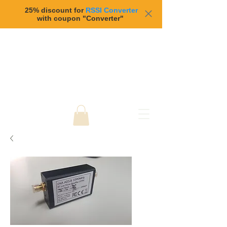
25% discount for
RSSI Converter
with coupon "Converter"