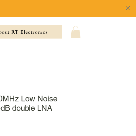
out RT Electronics
0MHz Low Noise
15dB double LNA