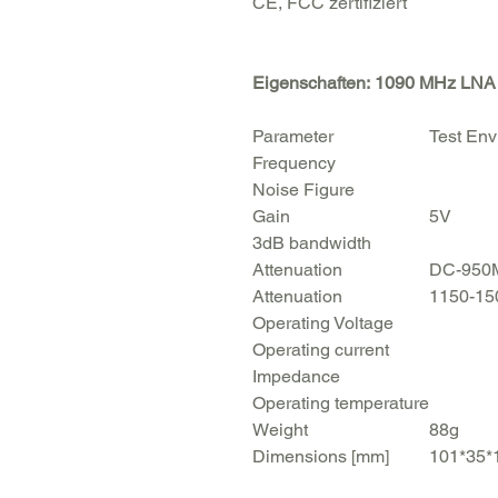
CE, FCC zertifiziert
Eigenschaften:
1090 MHz LNA
Parameter
Test
Env
Frequency
Noise
Figure
Gain
5V
3dB
bandwidth
Attenuation
DC-950
Attenuation
1150-1
Operating
Voltage
Operating
current
Impedance
Operating
temperature
Weight
88g
Dimensions [mm]
101*35*