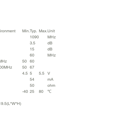
ironment
Min.
Typ.
Max.
Unit
1090
MHz
3.5
dB
15
dB
60
MHz
MHz
50
60
500MHz
50
67
4.5
5
5.5
V
54
mA
50
ohm
-
40
25
80
℃
19.5(L*W*H)