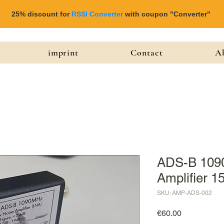
25% discount for
RSSI Converter
with coupon "Converter"
imprint
Contact
Ab
ADS-B 109
Amplifier 
SKU: AMP-ADS-002
Price
€60.00