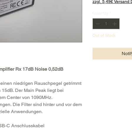
zzgl. 5,49€ Versand
Quantity
*
Out of Stock
Noti
mplifier Rx 17dB Noise 0,52dB
f einen niedrigen Rauschpegel getrimmt
n 15dB. Der Main Peak liegt bei
em Center von 1090MHz.
n. Die Filter sind hinter und vor dem
pezielle Anwendungen.
USB-C Anschlusskabel